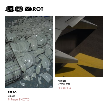
JULIEN CAROT
PERSO
ARCTIQUE 2021
PHOTO
#
PERSO
KER ALAN
#
Perso
PHOTO