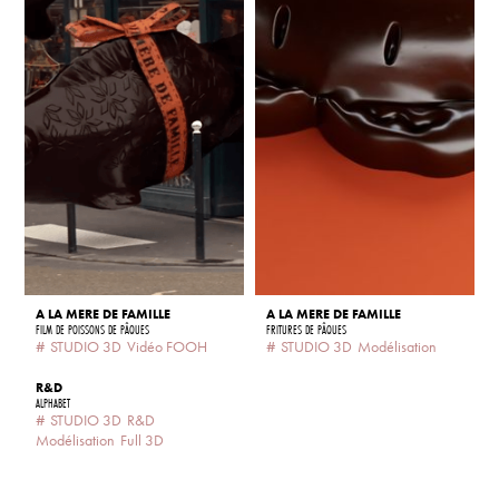
A LA MERE DE FAMILLE
A LA MERE DE FAMILLE
FILM DE POISSONS DE PÂQUES
FRITURES DE PÂQUES
#
STUDIO 3D
Vidéo FOOH
#
STUDIO 3D
Modélisation
R&D
ALPHABET
#
STUDIO 3D
R&D
Modélisation
Full 3D