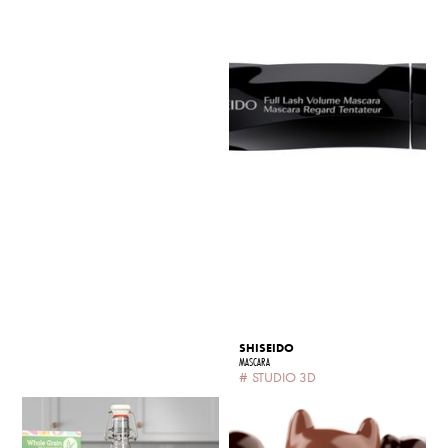
SHISEIDO
MASCARA
#
STUDIO 3D