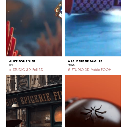
ALICE FOURNIER
A LA MERE DE FAMILLE
FIDJI
PAPINO
#
STUDIO 3D
Full 3D
#
STUDIO 3D
Vidéo FOOH