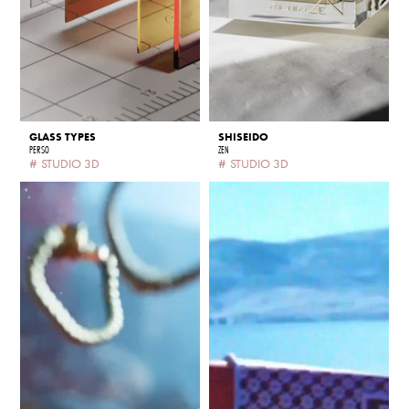
GLASS TYPES
SHISEIDO
PERSO
ZEN
#
STUDIO 3D
#
STUDIO 3D