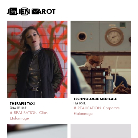
JULIEN CAROT
TECHNOLOGIE MÉDICALE
FILM INSTIT.
THERAPIE TAXI
#
REALISATION
Corporate
COMA IDYLLIQUE
#
REALISATION
Clips
Etalonnage
Etalonnage