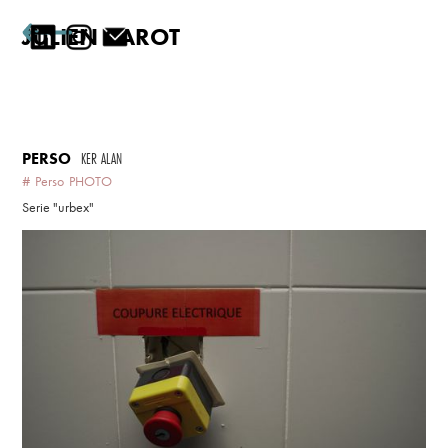
JULIEN CAROT
PERSO
KER ALAN
#
Perso
PHOTO
Serie "urbex"